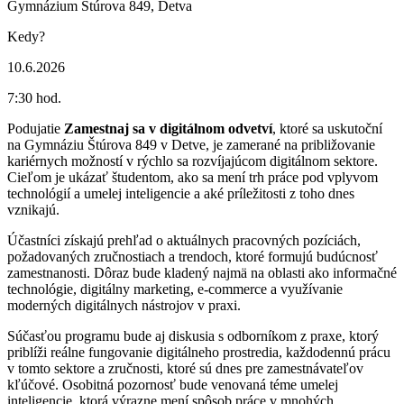
Gymnázium Štúrova 849, Detva
Kedy?
10.6.2026
7:30 hod.
Podujatie
Zamestnaj sa v digitálnom odvetví
, ktoré sa uskutoční
na Gymnáziu Štúrova 849 v Detve, je zamerané na približovanie
kariérnych možností v rýchlo sa rozvíjajúcom digitálnom sektore.
Cieľom je ukázať študentom, ako sa mení trh práce pod vplyvom
technológií a umelej inteligencie a aké príležitosti z toho dnes
vznikajú.
Účastníci získajú prehľad o aktuálnych pracovných pozíciách,
požadovaných zručnostiach a trendoch, ktoré formujú budúcnosť
zamestnanosti. Dôraz bude kladený najmä na oblasti ako informačné
technológie, digitálny marketing, e-commerce a využívanie
moderných digitálnych nástrojov v praxi.
Súčasťou programu bude aj diskusia s odborníkom z praxe, ktorý
priblíži reálne fungovanie digitálneho prostredia, každodennú prácu
v tomto sektore a zručnosti, ktoré sú dnes pre zamestnávateľov
kľúčové. Osobitná pozornosť bude venovaná téme umelej
inteligencie, ktorá výrazne mení spôsob práce v mnohých