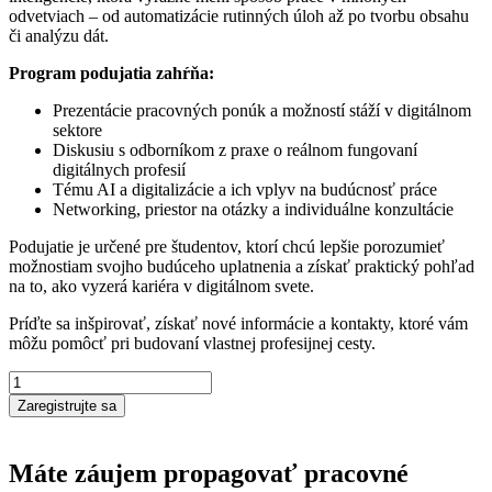
odvetviach – od automatizácie rutinných úloh až po tvorbu obsahu
či analýzu dát.
Program podujatia zahŕňa:
Prezentácie pracovných ponúk a možností stáží v digitálnom
sektore
Diskusiu s odborníkom z praxe o reálnom fungovaní
digitálnych profesií
Tému AI a digitalizácie a ich vplyv na budúcnosť práce
Networking, priestor na otázky a individuálne konzultácie
Podujatie je určené pre študentov, ktorí chcú lepšie porozumieť
možnostiam svojho budúceho uplatnenia a získať praktický pohľad
na to, ako vyzerá kariéra v digitálnom svete.
Príďte sa inšpirovať, získať nové informácie a kontakty, ktoré vám
môžu pomôcť pri budovaní vlastnej profesijnej cesty.
množstvo
ZAMESTNAJ
Zaregistrujte sa
SA
V
DIGITÁLNOM
Máte záujem propagovať pracovné
ODVETVÍ